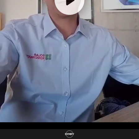
Tamással szeretnék beszélni
A
🚀 Napelemes cégként csatlakoznék
B
a SYMPY-hez